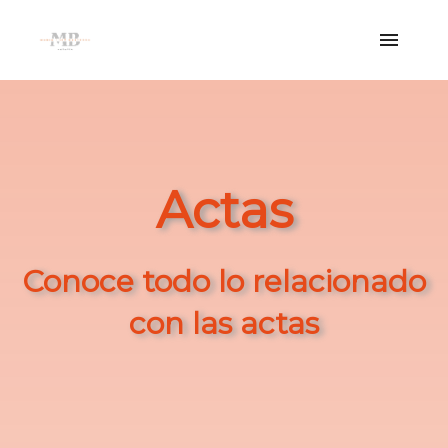
Actas
Conoce todo lo relacionado
con las actas